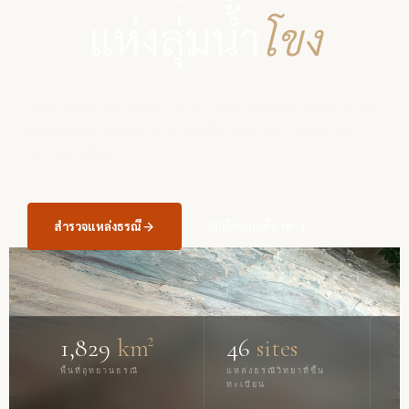
แห่งลุ่มน้ำ
โขง
ผืนแผ่นดินหินทรายอันกว้างใหญ่ไพศาล ร่องรอยซากดึกดำบรรพ์
ยุคครีเทเชียส และศิลปะก่อนประวัติศาสตร์ที่หาดูได้ยากยิ่งใน
ภูมิภาคอาเซียน
สำรวจแหล่งธรณี
เปิดแผนที่นำทาง
1,829
km²
46
sites
พื้นที่อุทยานธรณี
แหล่งธรณีวิทยาที่ขึ้น
ทะเบียน