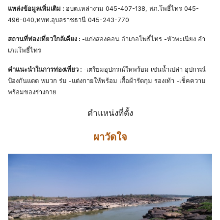
แหล่งข้อมูลเพิ่มเติม :
อบต.เหล่างาม 045-407-138, สภ.โพธิ์ไทร 045-
496-040,ททท.อุบลราชธานี 045-243-770
สถานที่ท่องเที่ยวใกล้เคียง :
-แก่งสองคอน อำเภอโพธิ์ไทร -หัวพะเนียง อำ
เภแโพธิ์ไทร
คำแนะนำในการท่องเที่ยว :
-เตรียมอุปกรณ์ใหพร้อม เช่นน้ำเปล่า อุปกรณ์
ป้องกันแดด หมวก ร่ม -แต่งกายให้พร้อม เสื้อผ้ารัดกุม รองเท้า -เช็คความ
พร้อมของร่างกาย
ตำแหน่งที่ตั้ง
ผาวัดใจ