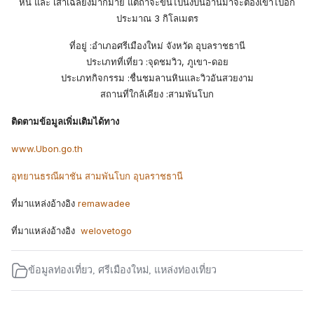
หิน และ เสาเฉลียงมากมาย แต่ถ้าจะขึ้นไปนั่งบนอานม้าจะต้องเข้าไปอีก
ประมาณ 3 กิโลเมตร
ที่อยู่ :อำเภอศรีเมืองใหม่ จังหวัด อุบลราชธานี
ประเภทที่เที่ยว :จุดชมวิว, ภูเขา-ดอย
ประเภทกิจกรรม :ชื่นชมลานหินและวิวอันสวยงาม
สถานที่ใกล้เคียง :สามพันโบก
ติดตามข้อมูลเพิ่มเติมได้ทาง
www.Ubon.go.th
อุทยานธรณีผาชัน สามพันโบก อุบลราชธานี
ที่มาแหล่งอ้างอิง
remawadee
ที่มาแหล่งอ้างอิง
welovetogo
ข้อมูลท่องเที่ยว
,
ศรีเมืองใหม่
,
แหล่งท่องเที่ยว