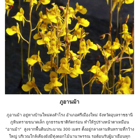
ภูอานม้า
ภูอานม้า อยู่ทางบ้านใหม่ดงสำโรง อำเภอศรีเมืองใหม่ จังหวัดอุบลราชธานี
ภูหินทรายขนาดเล็ก ถูกธรรมชาติกัดกร่อน ทำให้รูปร่างหน้าตาเหมือน
“อานม้า” สูงจากพื้นดินประมาณ 300 เมตร ตั้งอยู่กลางลานหินทรายที่กว้าง
ใหญ่ บริเวณใกล้เคียงยังมีทุ่งดอกไม้นานาพรรณ รอต้อนรับผู้มาเยือนทุก