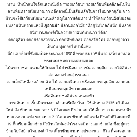
ท่าน ที่หน้าสนใจอีกแห่งหนึ่งคือ “รอยเกวียน” รอยเกวียนที่บดลึกลงไปใน
ลานหินทรายเป็นทางยาว อดีตตรงนี้เป็นเส้นหลักในการไปมาหาสู่กัน ชาว
บ้านจะใช้เกวียนเป็นพาหนะสำคัญในการเดินทาง ทำให้ล้อเกวียนฝังเป็นรอย
บนลานหินทรายแห่งนี้
ภูอานม้า
มีลานดอกไม้ป่าที่อยู่ไม่ไกลกันนัก มีหลาก
ชนิดบานสะพรั่งในช่วงปลายฝนต้นหนาว ได้แก่
ดอกดุสิตา ดอกสร้อยสุวรรณา ดอกทิพย์เกสร ดอกสรัสจัทร ดอกหญ้าดาว
เป็นต้น ทุ่งดอกไม้ป่านี้แห่ง
นี้ยังเคยเป็นที่ซึ่งสมเด็จพระนางเจ้าสิริกิติ์ พระบรมราชินีนาถ เสด็จมาทอด
พระเนตรชมความงดงามและ
ได้พระราชทานนามให้กับดอกไม้ป่าชนิดต่างๆ เช่น ดอกดุสิตา ดอกไม้สีม่วง
สด ดอกสร้อยสุวรรณนา
ดอกเล็กสีเหลืองคล้ายกล้วยไม้ ดอกมณีเทวา หรือดอกกระดุมเงิน ดอกกลม
เหมือนกระดุมสีขาวและดอก
สรัสจันทร ช่อสีม่วงอ่อนอมฟ้า
การเดินทาง :เริ่มเดินทางจากอำเภศรีเมืองใหม่ ใช้เส้นทาง 2135 ศรีเมือง
ใหม่ ถึง ฟ้าห่วน ระยะทาง 6 กิโลเมตร ถึงสามแยกให้เลี้ยวขวา ตามทาง ฟ้า
ห่วน-หนามแท่ง ระยะทาง 7 กิโลเมตร ข้ามห้วยอีแหว่ง ถึงหลักกิโลเมตรที่
19 ก็เตรียมเลี้ยวซ้าย ถึงบ้านใหม่ดงสำโรง จะมีทางแยกซ้ายมือ ซึ่งอยู่ตรง
ข้ามกับวัดบ้านใหม่ดงสำโรง เลี้ยวซ้ายตามทางประมาณ 1 กิโล ก็จะเจอลาน