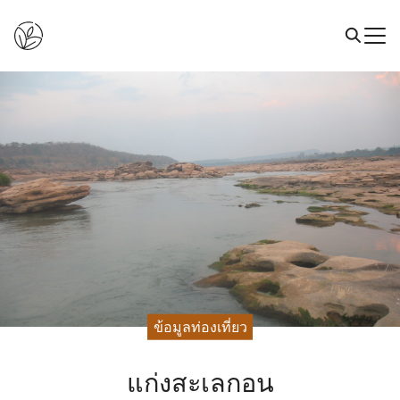
ข้อมูลท่องเที่ยว
แก่งสะเลกอน